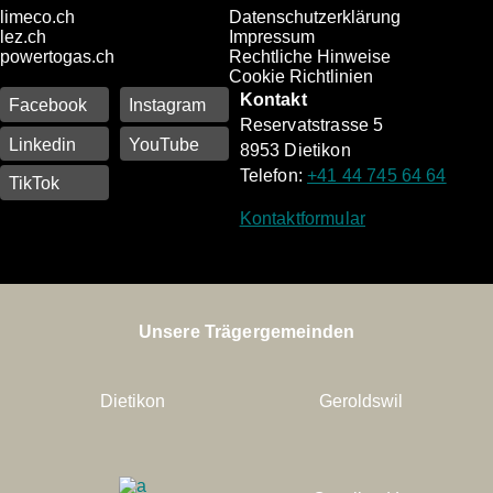
limeco.ch
Datenschutzerklärung
lez.ch
Impressum
powertogas.ch
Rechtliche Hinweise
Cookie Richtlinien
Kontakt
Facebook
Instagram
Reservatstrasse 5
Linkedin
YouTube
8953 Dietikon
Telefon:
+41 44 745 64 64
TikTok
Kontaktformular
Unsere Trägergemeinden
Dietikon
Geroldswil